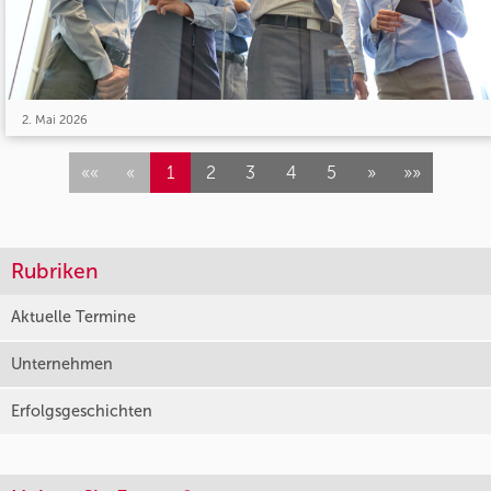
2. Mai 2026
««
«
1
2
3
4
5
»
»»
Rubriken
Aktuelle Termine
Unternehmen
Erfolgsgeschichten