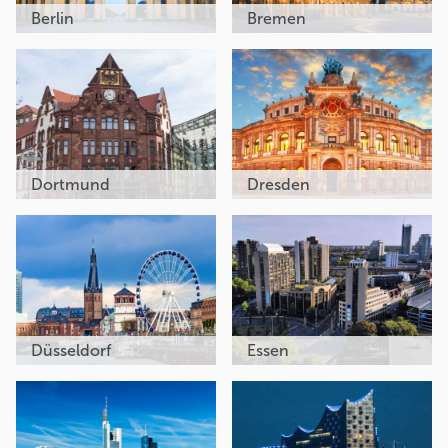
Berlin
Bremen
Dortmund
Dresden
Düsseldorf
Essen