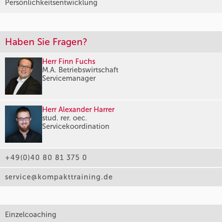
Persönlichkeitsentwicklung
Haben Sie Fragen?
Herr Finn Fuchs
M.A. Betriebswirtschaft
Servicemanager
Herr Alexander Harrer
stud. rer. oec.
Servicekoordination
+49(0)40 80 81 375 0
service@kompakttraining.de
Einzelcoaching