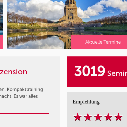
Aktuelle Termine
3019
zension
Semin
ren. Kompakttraining
acht. Es war alles
Empfehlung