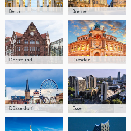
Berlin
Bremen
Dortmund
Dresden
Düsseldorf
Essen