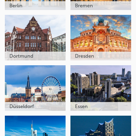
Berlin
Bremen
Dortmund
Dresden
Düsseldorf
Essen