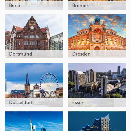
Berlin
Bremen
Dortmund
Dresden
Düsseldorf
Essen