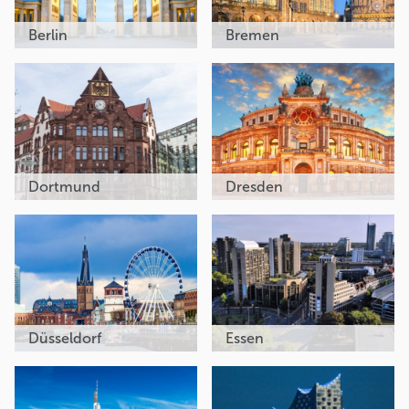
Berlin
Bremen
Dortmund
Dresden
Düsseldorf
Essen