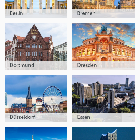
Berlin
Bremen
Dortmund
Dresden
Düsseldorf
Essen