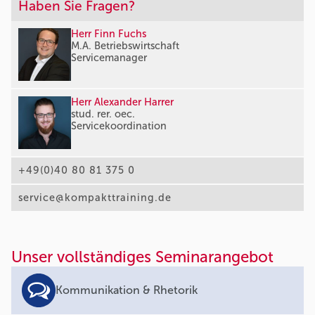
Haben Sie Fragen?
Herr Finn Fuchs
M.A. Betriebswirtschaft
Servicemanager
Herr Alexander Harrer
stud. rer. oec.
Servicekoordination
+49(0)40 80 81 375 0
service@kompakttraining.de
Unser vollständiges Seminarangebot
Kommunikation & Rhetorik