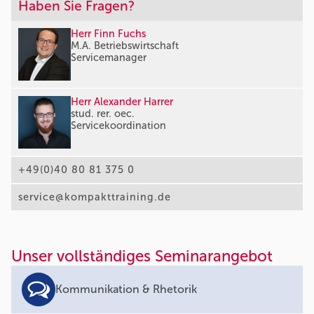
Haben Sie Fragen?
Herr Finn Fuchs
M.A. Betriebswirtschaft
Servicemanager
Herr Alexander Harrer
stud. rer. oec.
Servicekoordination
+49(0)40 80 81 375 0
service@kompakttraining.de
Unser vollständiges Seminarangebot
Kommunikation & Rhetorik