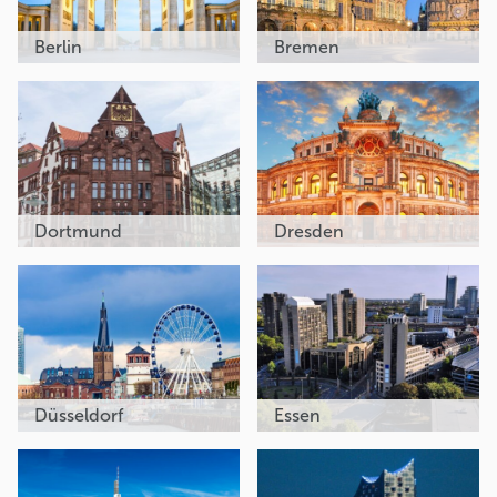
Berlin
Bremen
Dortmund
Dresden
Düsseldorf
Essen