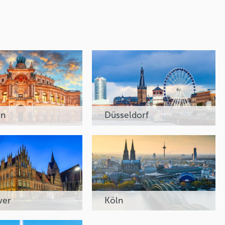
en
Düsseldorf
ver
Köln