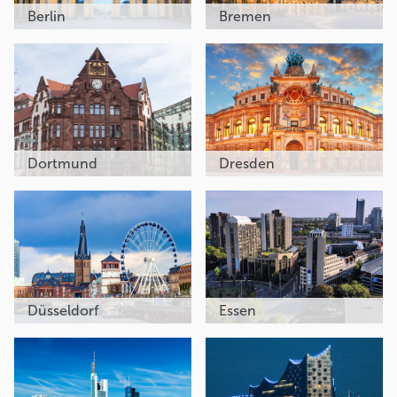
Berlin
Bremen
Dortmund
Dresden
Düsseldorf
Essen