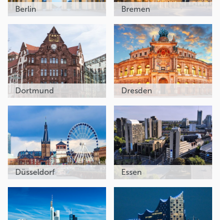
Berlin
Bremen
Dortmund
Dresden
Düsseldorf
Essen