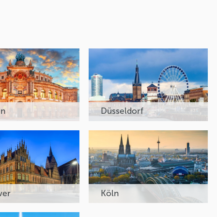
en
Düsseldorf
ver
Köln