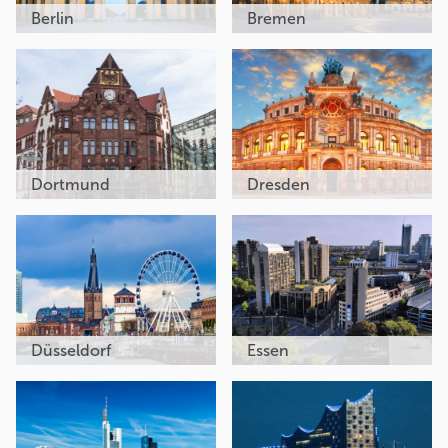
Berlin
Bremen
Dortmund
Dresden
Düsseldorf
Essen