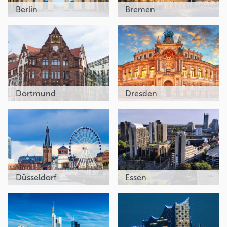
Berlin
Bremen
Dortmund
Dresden
Düsseldorf
Essen