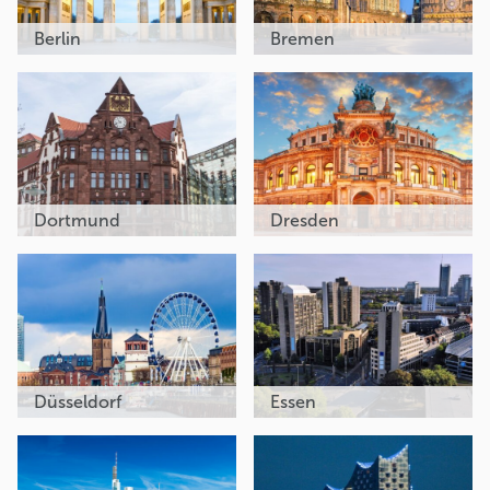
Berlin
Bremen
Dortmund
Dresden
Düsseldorf
Essen