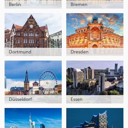
Berlin
Bremen
Dortmund
Dresden
Düsseldorf
Essen