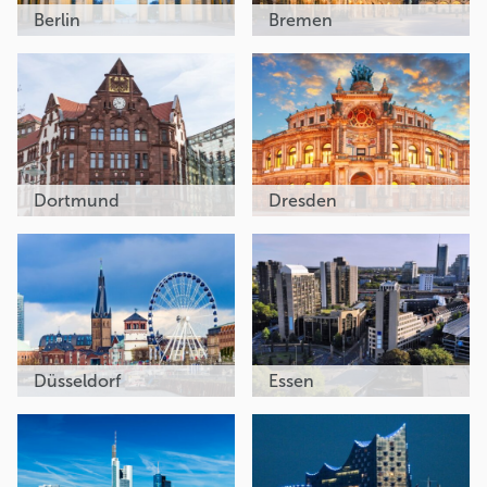
Berlin
Bremen
Dortmund
Dresden
Düsseldorf
Essen