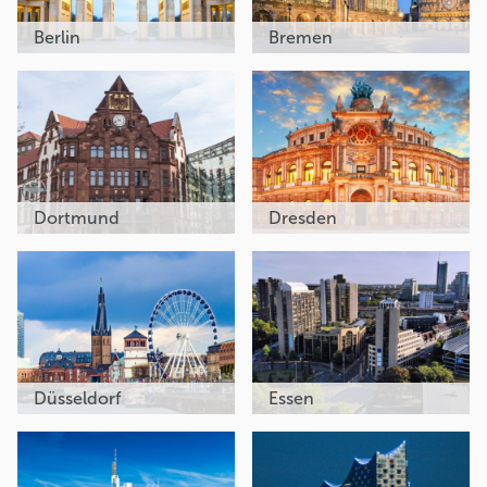
Berlin
Bremen
Dortmund
Dresden
Düsseldorf
Essen