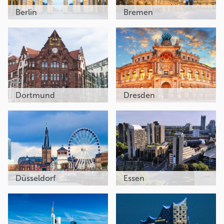
Berlin
Bremen
Dortmund
Dresden
Düsseldorf
Essen