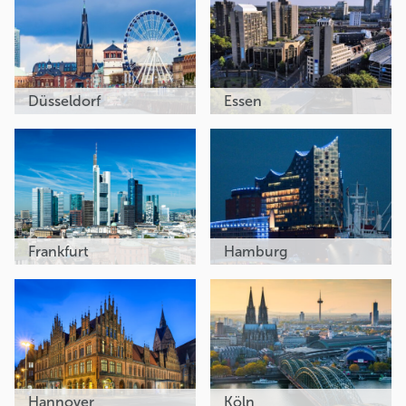
Düsseldorf
Essen
Frankfurt
Hamburg
Hannover
Köln