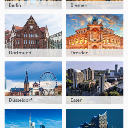
Berlin
Bremen
Dortmund
Dresden
Düsseldorf
Essen