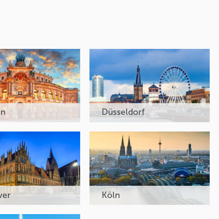
en
Düsseldorf
ver
Köln