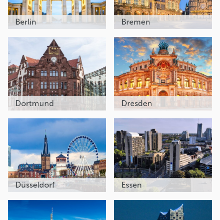
Berlin
Bremen
Dortmund
Dresden
Düsseldorf
Essen