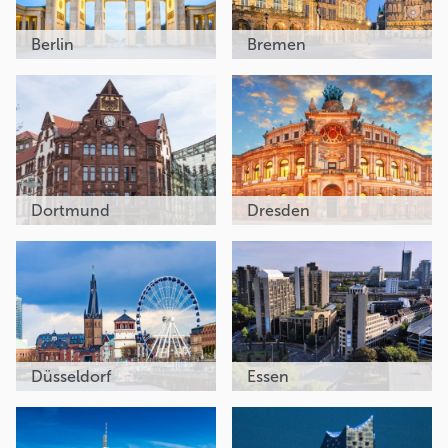
Berlin
Bremen
Dortmund
Dresden
Düsseldorf
Essen