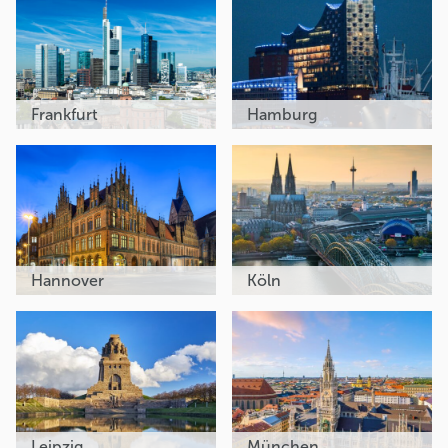
Frankfurt
Hamburg
Hannover
Köln
Leipzig
München