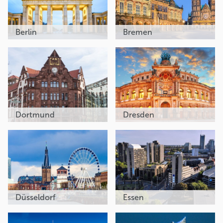
Berlin
Bremen
Dortmund
Dresden
Düsseldorf
Essen