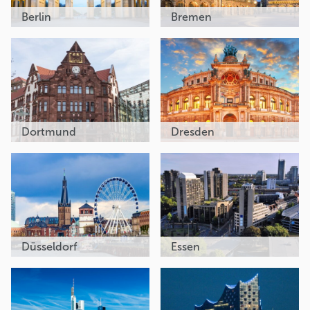
Berlin
Bremen
Dortmund
Dresden
Düsseldorf
Essen