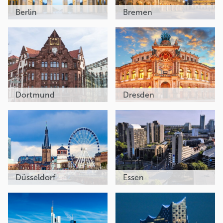
Berlin
Bremen
Dortmund
Dresden
Düsseldorf
Essen