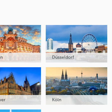
en
Düsseldorf
ver
Köln