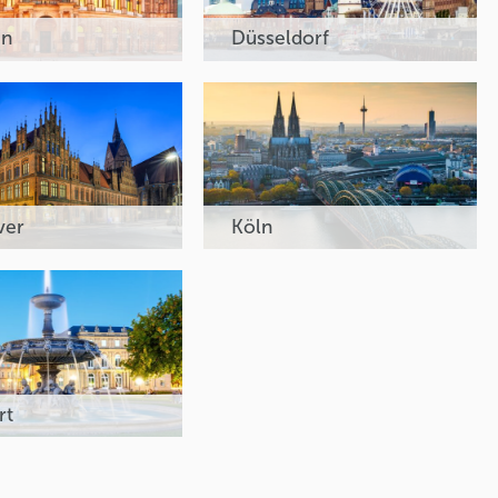
en
Düsseldorf
ver
Köln
rt