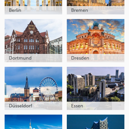
Berlin
Bremen
Dortmund
Dresden
Düsseldorf
Essen