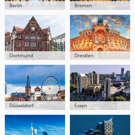
Berlin
Bremen
Dortmund
Dresden
Düsseldorf
Essen