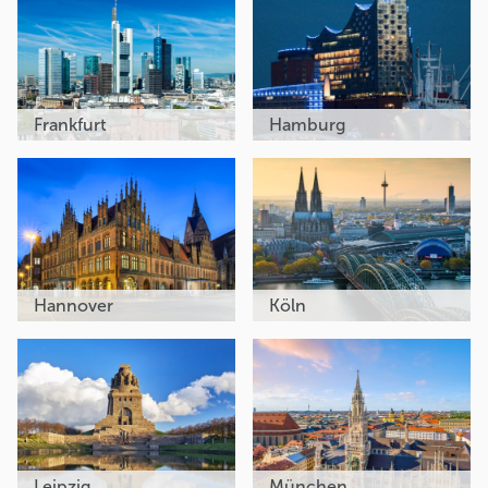
Frankfurt
Hamburg
Hannover
Köln
Leipzig
München