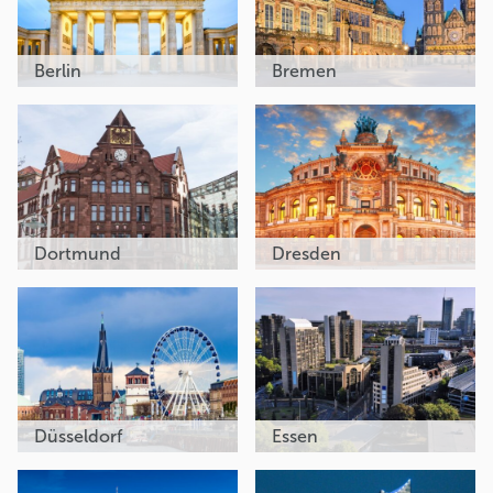
Berlin
Bremen
Dortmund
Dresden
Düsseldorf
Essen