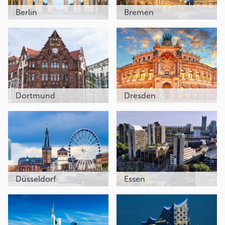
Berlin
Bremen
Dortmund
Dresden
Düsseldorf
Essen