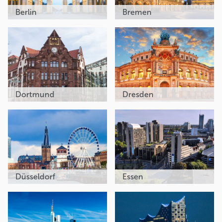
Berlin
Bremen
Dortmund
Dresden
Düsseldorf
Essen