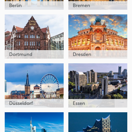
Berlin
Bremen
Dortmund
Dresden
Düsseldorf
Essen