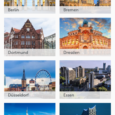
Berlin
Bremen
Dortmund
Dresden
Düsseldorf
Essen