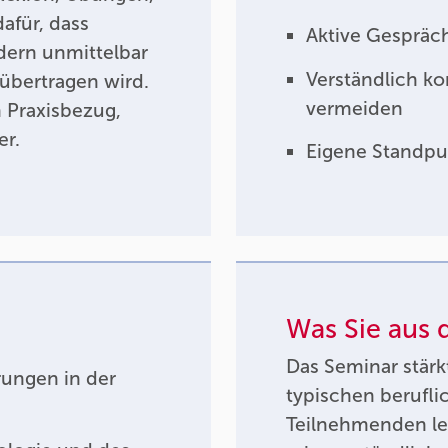
afür, dass
Aktive Gespräc
dern unmittelbar
Verständlich k
 übertragen wird.
vermeiden
 Praxisbezug,
er.
Eigene Standpu
Was Sie aus
Das Seminar stärk
rungen in der
typischen berufli
Teilnehmenden ler