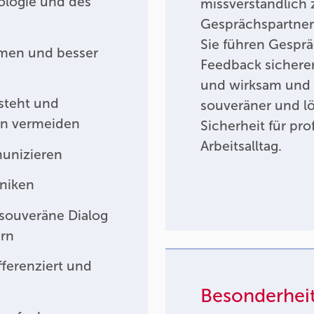
logie und des
missverständlich 
Gesprächspartner 
Sie führen Gespr
men und besser
Feedback sicherer
und wirksam und b
steht und
souveräner und lö
on vermeiden
Sicherheit für pr
Arbeitsalltag.
unizieren
hniken
souveräne Dialog
ern
ferenziert und
Besonderhei