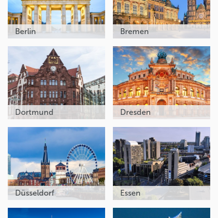
Berlin
Bremen
Dortmund
Dresden
Düsseldorf
Essen