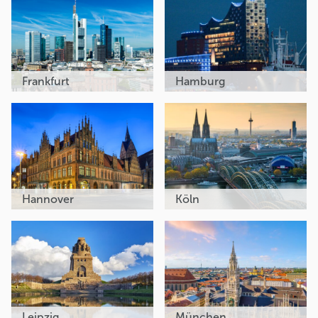
Frankfurt
Hamburg
Hannover
Köln
Leipzig
München