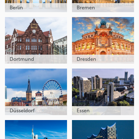
Berlin
Bremen
Dortmund
Dresden
Düsseldorf
Essen